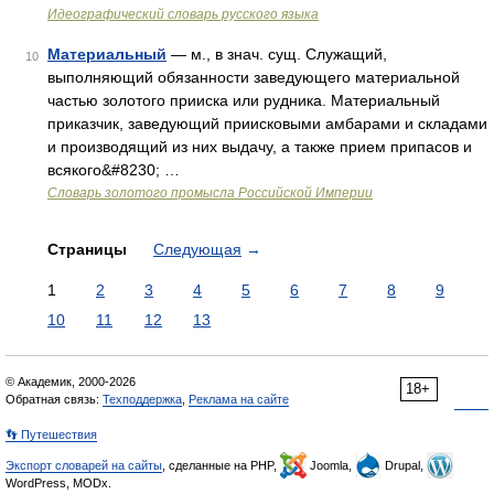
Идеографический словарь русского языка
Материальный
— м., в знач. сущ. Служащий,
10
выполняющий обязанности заведующего материальной
частью золотого прииска или рудника. Материальный
приказчик, заведующий приисковыми амбарами и складами
и производящий из них выдачу, а также прием припасов и
всякого&#8230; …
Словарь золотого промысла Российской Империи
Страницы
Следующая
→
1
2
3
4
5
6
7
8
9
10
11
12
13
© Академик, 2000-2026
18+
Обратная связь:
Техподдержка
,
Реклама на сайте
👣 Путешествия
Экспорт словарей на сайты
, сделанные на PHP,
Joomla,
Drupal,
WordPress, MODx.