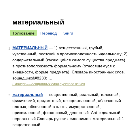
материальный
Толкование
Перевод
Книги
МАТЕРИАЛЬНЫЙ
— 1) вещественный, грубый,
1
чувственный, плотской в противоположность идеальному; 2)
содержательный (касающийся самого существа предмета)
в противоположность формальному (относящемуся к
внешности, форме предмета). Словарь иностранных слов,
вошедших&#8230; …
Словарь иностранных слов русского языка
материальный
— вещественный, реальный, телесный,
2
физический; предметный, овеществленный, облеченный
плотью, облеченный в плоть, имущественный,
приземленный, финансовый, денежный. Ant. идеальный,
нереальный Словарь русских синонимов. материальный 1.
вещественный …