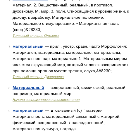
материал. 2. Вещественный, реальный, в противоп.
духовному. М. мир. 3. полн. Относящийся к уровню жизни, к
доходу, к заработку. Материальное положение.
Материальное стимулирование. • Материальная часть
(спец.)&#8230; …
Толковый словарь Ожегова
материальный
— прил., употр. сравн. часто Морфология:
7
материален, материальна, материально, материальны;
материальнее; нар. материально 1. Материальным миром
является окружающий мир, который человек воспринимает
при помощи органов чувств: зрения, слуха,&#8230; …
Толковый словарь Дмитриева
Материальный
— вещественный, физический, реальный;
8
например, материальный мир …
Начала современного естествознания
материальный
— ▲ связанный (с) ↑ материя
9
материальность. материальный связанный с материей.
физический. вещественный. ↓ наследственный,
материальная культура, награда …