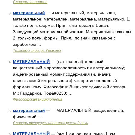
Словарь синонимов
материальный
— и матерьяльный, матерьяльная,
3
матерьяльное; матерьялен, матерьяльна, матерьяльно. 1.
только полн. формы. Прил. к материал в 1 знач.
Заведующий материальной частью. Материальные склады.
2. только полн. формы. Прил., по знач. связанное с
заработком …
Толковый словарь Ушакова
МАТЕРИАЛЬНЫЙ
— (лат. material) телесный,
4
вещественный в противоположность имматериальному;
акцентированный момент содержания (и, значит,
описываемой им реальности) как противоположный
формальному. Философия: Энциклопедический словарь.
М.: Гардарики. Под&#8230; …
Философская энциклопедия
материальный
— МАТЕРИАЛЬНЫЙ, вещественный,
5
физический …
Словарь-тезаурус синонимов русской речи
МАТЕРИАЛЬНЫЙ
— [рья ], ая, ое; лен, льна. 1. см.
6